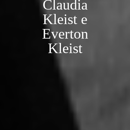
Claudia
Kleist e
Everton
Kleist