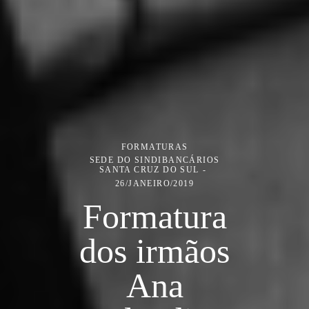
FORMATURAS
SEDE DO SINDIBANCÁRIOS
SANTA CRUZ DO SUL
26/JANEIRO/2019
Formatura
dos irmãos
Ana